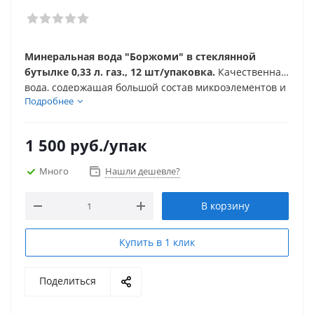
Минеральная вода "Боржоми" в стеклянной
бутылке 0,33 л. газ., 12 шт/упаковка.
Качественная
вода, содержащая большой состав микроэлементов и
Подробнее
витаминов, сохранившихся при транспортировке ее
в бутылку, создает положительную атмосферу в
жизни человека.
1 500
руб.
/упак
Много
Нашли дешевле?
В корзину
Купить в 1 клик
Поделиться