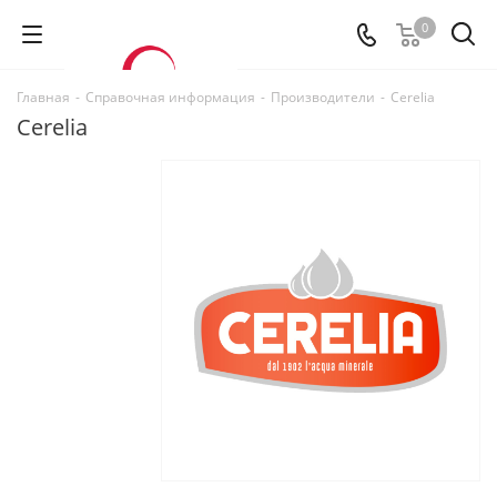
0
Главная
-
Справочная информация
-
Производители
-
Cerelia
Cerelia