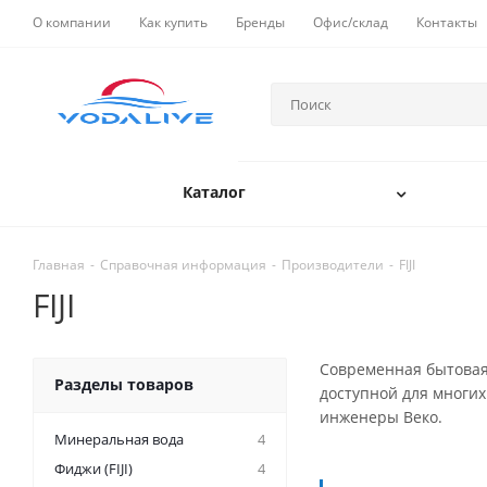
О компании
Как купить
Бренды
Офис/склад
Контакты
Каталог
Главная
-
Справочная информация
-
Производители
-
FIJI
FIJI
Современная бытовая 
Разделы товаров
доступной для многих
инженеры Веко.
Минеральная вода
4
Фиджи (FIJI)
4