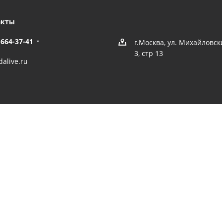
акты
 664-37-41
г.Москва, ул. Михайловс
3, стр 13
alive.ru