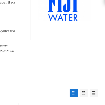
ары. В их
имущества
егче.
 компании