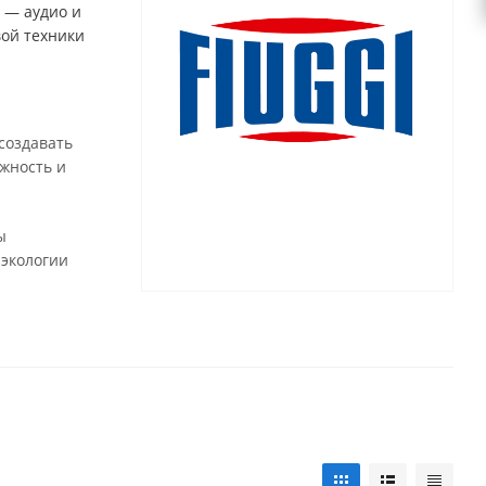
 — аудио и
вой техники
создавать
жность и
ы
 экологии