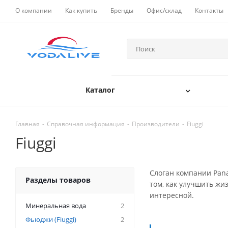
О компании
Как купить
Бренды
Офис/склад
Контакты
Каталог
Главная
-
Справочная информация
-
Производители
-
Fiuggi
Fiuggi
Слоган компании Pana
Разделы товаров
том, как улучшить жи
интересной.
Минеральная вода
2
Фьюджи (Fiuggi)
2