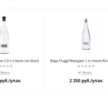
 1,0 л стекло газ (6шт)
Вода Fiuggi/Фьюджи 1 л стекло б/г
Много
Много
руб.
/упак
2 250
руб.
/упак