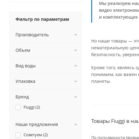
Мы реализуем наш
видео электроник
и комплектующих 
Фильтр по параметрам
Производитель
Но наши товары — это
нематериальную ценн
Объем
безопасность, уверен
Вид воды
Кроме того, являясь 
понимаем, как важен
Упаковка
планеты.
Бренд
Fiuggi (
2
)
Товары Fiuggi в н
Наши предложения
Советуем (
2
)
По популярности (возра