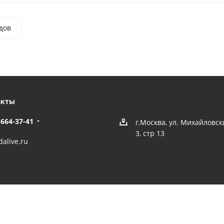
дов
акты
 664-37-41
г.Москва, ул. Михайловс
3, стр 13
alive.ru