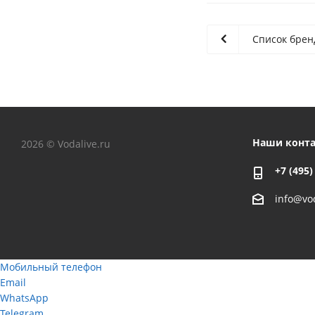
Список брен
Наши конт
2026 © Vodalive.ru
+7 (495)
info@vod
Мобильный телефон
Email
WhatsApp
Telegram