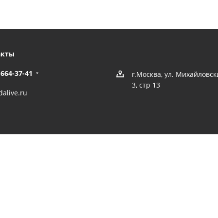
акты
 664-37-41
г.Москва, ул. Михайловс
3, стр 13
alive.ru