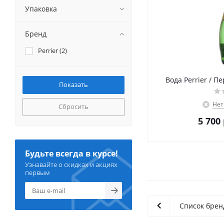
Упаковка
Бренд
Perrier (
2
)
Вода Perrier / Пе
Нет
Сбросить
5 700
Будьте всегда в курсе!
Узнавайте о скидках и акциях
первым
Список брен