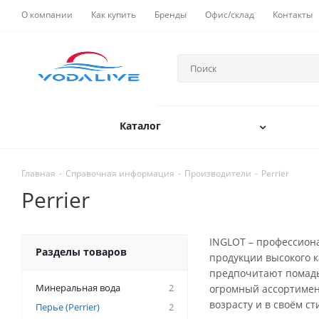
О компании
Как купить
Бренды
Офис/склад
Контакты
Каталог
Главная
-
Справочная информация
-
Производители
-
Perrier
Perrier
INGLOT – профессиона
Разделы товаров
продукции высокого к
предпочитают помады,
Минеральная вода
2
огромный ассортимент
возрасту и в своём ст
Перье (Perrier)
2