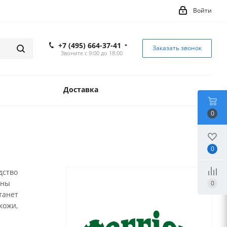
Войти
+7 (495) 664-37-41
Заказать звонок
Звоните с 9:00 до 18:00
Доставка
0
0
дство
ины
0
танет
кожи,