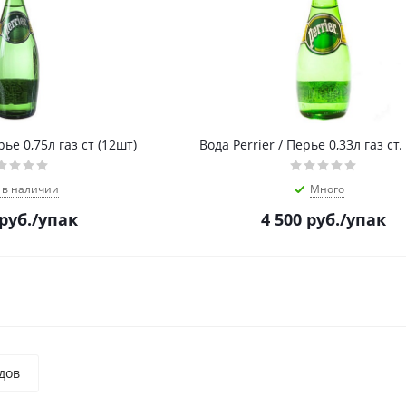
рье 0,75л газ ст (12шт)
Вода Perrier / Перье 0,33л газ ст.
 в наличии
Много
руб.
/упак
4 500
руб.
/упак
дов