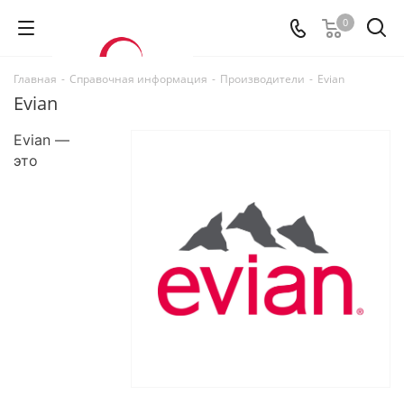
0
Главная
-
Справочная информация
-
Производители
-
Evian
Evian
Evian —
это