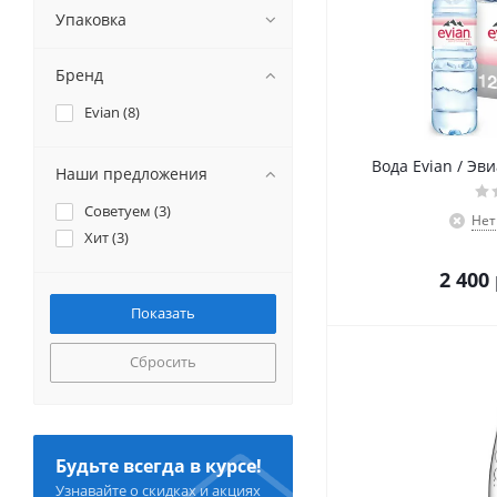
Упаковка
Бренд
Evian (
8
)
Вода Evian / Эви
Наши предложения
Советуем (
3
)
Нет
Хит (
3
)
2 400
Сбросить
Будьте всегда в курсе!
Узнавайте о скидках и акциях