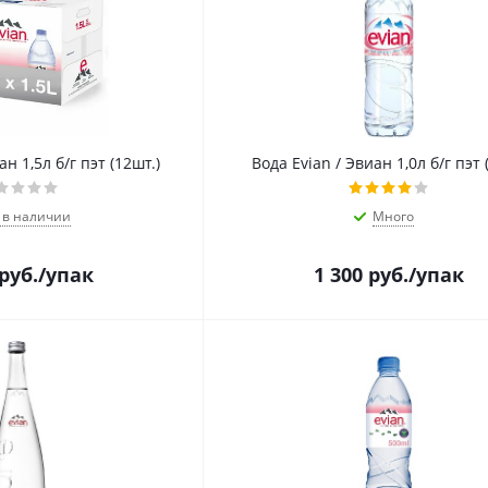
ан 1,5л б/г пэт (12шт.)
Вода Evian / Эвиан 1,0л б/г пэт 
 в наличии
Много
руб.
/упак
1 300
руб.
/упак