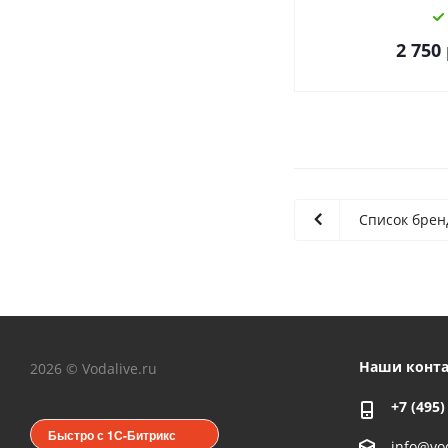
2 750
Список брен
Наши конт
2026 © Vodalive.ru
+7 (495)
Быстро с 1С-Битрикс
info@vod