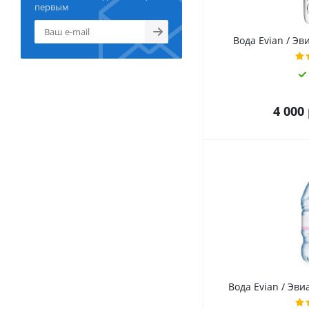
первым
Вода Evian / Эви
4 000
Вода Evian / Эвиа