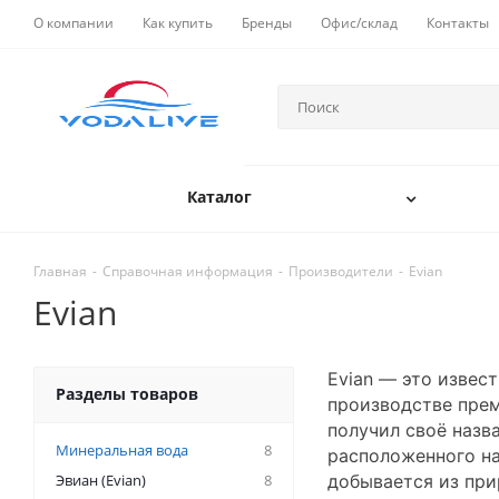
О компании
Как купить
Бренды
Офис/склад
Контакты
Каталог
Главная
-
Справочная информация
-
Производители
-
Evian
Evian
Evian — это извес
Разделы товаров
производстве прем
получил своё назва
Минеральная вода
8
расположенного на
Эвиан (Evian)
8
добывается из при