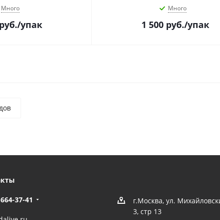
Много
Много
руб.
/упак
1 500
руб.
/упак
дов
акты
 664-37-41
г.Москва, ул. Михайловс
3, стр 13
alive.ru