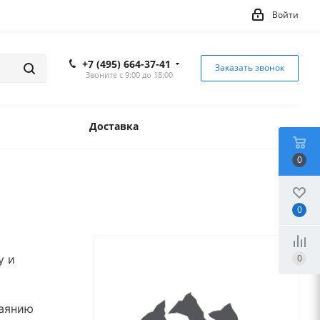
Войти
+7 (495) 664-37-41
Заказать звонок
Звоните с 9:00 до 18:00
Доставка
0
0
0
у и
таянию