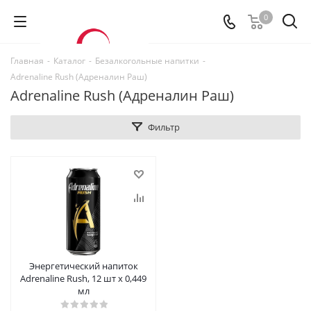
0
Главная
-
Каталог
-
Безалкогольные напитки
-
Adrenaline Rush (Адреналин Раш)
Adrenaline Rush (Адреналин Раш)
Фильтр
Энергетический напиток
Adrenaline Rush, 12 шт х 0,449
мл