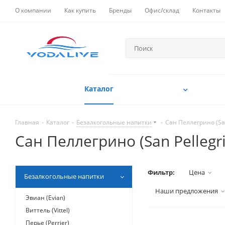
О компании
Как купить
Бренды
Офис/склад
Контакты
Каталог
Главная
-
Каталог
-
Безалкогольные напитки
-
Сан Пеллегрино (San
Сан Пеллегрино (San Pellegr
Фильтр:
Цена
Безалкогольные напитки
Наши предложения
Эвиан (Evian)
Виттель (Vittel)
Перье (Perrier)