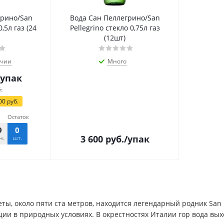
грино/San
Вода Сан Пеллегрино/San
0,5л газ (24
Pellegrino стекло 0,75л газ
(12шт)
ичии
Много
/упак
.
00
руб.
Остаток
9
30
0
3 600
руб.
/упак
н.
сек.
шт.
ты, около пяти ста метров, находится легендарный родник San 
и в природных условиях. В окрестностях Италии гор вода вых