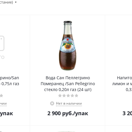
стание)
грино/San
Вода Сан Пеллегрино
Напито
 0,75л газ
Померанец /San Pellegrino
лимон и 
стекло 0,20л газ (24 шт)
0,3
ичии
Нет в наличии
/упак
2 900
руб.
/упак
3 2