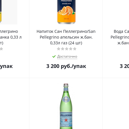
ллегрино
Напиток Сан Пеллегрино/San
Вода С
анка 0,33 л
Pellegrino апельсин ж.бан.
Pellegri
т)
0,33л газ (24 шт)
ж.бан.
Достаточно
/упак
3 200
руб.
/упак
3 2