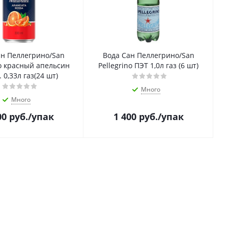
ан Пеллегрино/San
Вода Сан Пеллегрино/San
no красный апельсин
Pellegrino ПЭТ 1,0л газ (6 шт)
 0,33л газ(24 шт)
Много
Много
00
руб.
/упак
1 400
руб.
/упак