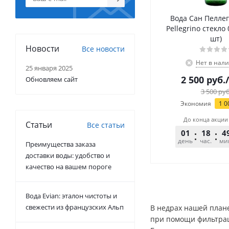
Вода Сан Пелле
Pellegrino стекло 
шт)
Новости
Все новости
Нет в нал
25 января 2025
2 500
руб.
Обновляем сайт
3 500
руб
Экономия
1 0
До конца акции
Статьи
Все статьи
01
18
4
день
час.
ми
Преимущества заказа
доставки воды: удобство и
качество на вашем пороге
Вода Evian: эталон чистоты и
свежести из французских Альп
В недрах нашей плане
при помощи фильтраци