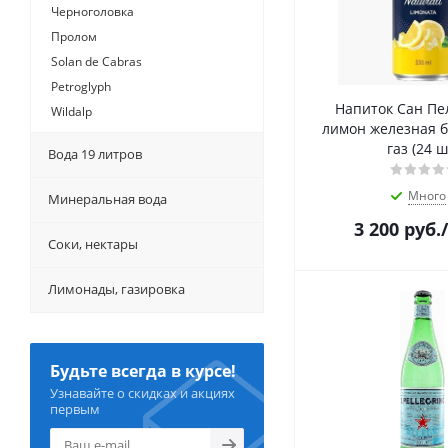
Черноголовка
Пролом
Solan de Cabras
Petroglyph
Напиток Сан Пе
Wildalp
лимон железная б
газ (24 ш
Вода 19 литров
Много
Минеральная вода
3 200
руб.
Соки, нектары
Лимонады, газировка
Будьте всегда в курсе!
Узнавайте о скидках и акциях
первым