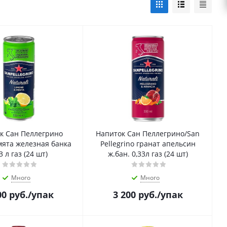
к Сан Пеллегрино
Напиток Сан Пеллегрино/San
мята железная банка
Pellegrino гранат апельсин
3 л газ (24 шт)
ж.бан. 0,33л газ (24 шт)
Много
Много
00
руб.
/упак
3 200
руб.
/упак