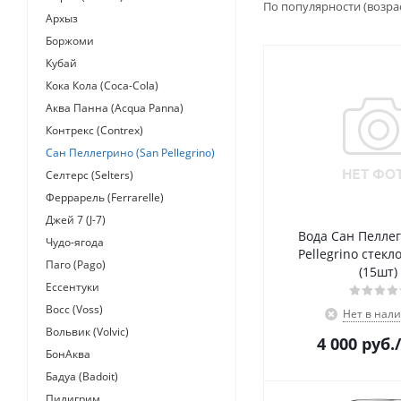
По популярности (возра
Архыз
Боржоми
Кубай
Кока Кола (Coca-Cola)
Аква Панна (Acqua Panna)
Контрекс (Contrex)
Сан Пеллегрино (San Pellegrino)
Селтерс (Selters)
Феррарель (Ferrarelle)
Джей 7 (J-7)
Вода Сан Пелле
Чудо-ягода
Pellegrino стекло
Паго (Pago)
(15шт)
Ессентуки
Восс (Voss)
Нет в нал
Вольвик (Volvic)
4 000
руб.
БонАква
Бадуа (Badoit)
Пилигрим