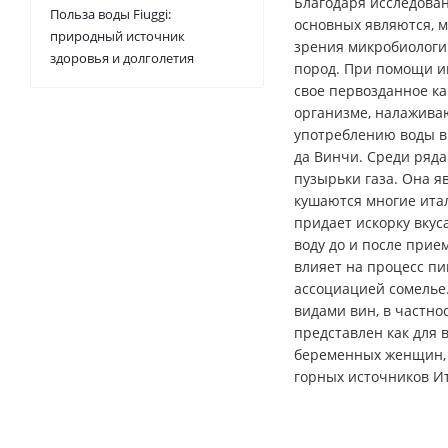
Благодаря исследова
Польза воды Fiuggi:
основных являются, ма
природный источник
зрения микробиологии
здоровья и долголетия
пород. При помощи ин
свое первозданное к
организме, налажива
употреблению воды в 
да Винчи. Среди ряда
пузырьки газа. Она я
кушаются многие итал
придает искорку вкус
воду до и после прие
влияет на процесс пи
ассоциацией сомелье.
видами вин, в частн
представлен как для 
беременных женщин, д
горных источников И