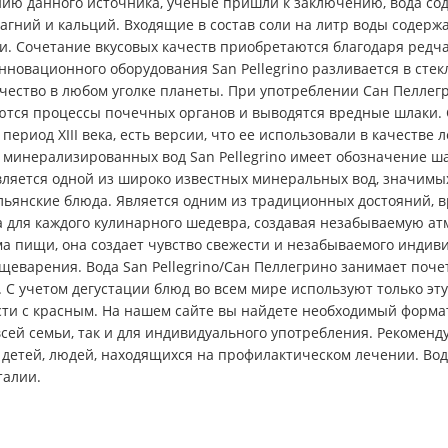
нию данного источника, ученые пришли к заключению, вода со
гний и кальций. Входящие в состав соли на литр воды содержат 
. Сочетание вкусовых качеств приобретаются благодаря редча
новационного оборудования San Pellegrino разливается в стек
ачество в любом уголке планеты. При употреблении Сан Пелле
ются процессы почечных органов и выводятся вредные шлаки.
период XIII века, есть версии, что ее использовали в качеств
 минерализированных вод San Pellegrino имеет обозначение ша
вляется одной из широко известных минеральных вод, значимы
ьянские блюда. Является одним из традиционных достояний, в
а для каждого кулинарного шедевра, создавая незабываемую а
ма пищи, она создает чувство свежести и незабываемого инди
щеварения. Вода San Pellegrino/Сан Пеллегрино занимает поч
 С учетом дегустации блюд во всем мире используют только эту
ости с красным. На нашем сайте вы найдете необходимый форма
всей семьи, так и для индивидуального употребления. Рекомен
етей, людей, находящихся на профилактическом лечении. Вода 
талии.