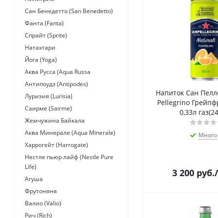
Сан Бенедетто (San Benedetto)
Фанта (Fanta)
Спрайт (Sprite)
Натахтари
Йога (Yoga)
Аква Русса (Aqua Russa
Антипоудз (Antipodes)
Напиток Сан Пелл
Луризия (Lurisia)
Pellegrino Грейпф
Саирме (Sairme)
0,33л газ(2
Жемчужина Байкала
Аква Минерале (Aqua Minerale)
Много
Харрогейт (Harrogate)
Нестле пьюр лайф (Nestle Pure
Life)
3 200
руб.
Агуша
Фрутоняня
Валио (Valio)
Рич (Rich)