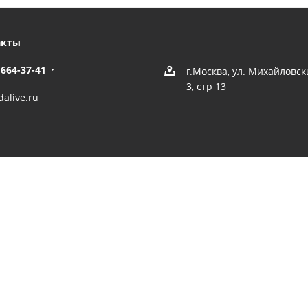
акты
 664-37-41
г.Москва, ул. Михайловс
3, стр 13
alive.ru