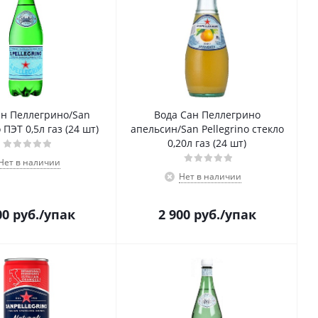
ан Пеллегрино/San
Вода Сан Пеллегрино
o ПЭТ 0,5л газ (24 шт)
апельсин/San Pellegrino стекло
0,20л газ (24 шт)
Нет в наличии
Нет в наличии
00
руб.
/упак
2 900
руб.
/упак