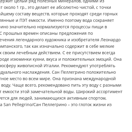
держит целый ряд полезных минералов, одними из
около 1 гр., это делает ее абсолютно чистой, с точки
йшему составу веществ, которые проходят среди горных
лянные и ПЭТ емкости. Именно поэтому вода сохраняет
грино значительно нормализуются процессы пищи в
 С прошлых времен описаны предложения по
е лечения легендарного художника и изобретателя Леонардо
мпанского, так как изначально содержит в себе мелкие
х своим лечебным действием. С ее присутствием всегда
роде изюминки кухни, вкуса и положительных эмоций. Она
тмосферу живописной Италии. Рекомендуют употреблять
видуального наслаждения. Сан Пеллегрино положительно
етное место во всем мире. Она признана международной
 воду. Чаще всего, рекомендовано пить эту воду с разными
т емкости этой замечательной воды. Широкий ассортимент
дуется для людей, занимающихся активным спортом,
San Pellegrino/Сан Пеллегрино – это глоток жизни из