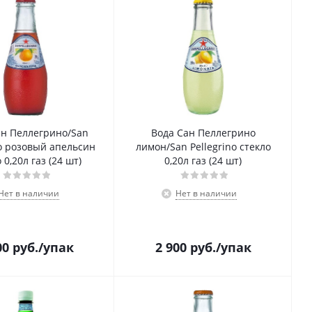
ан Пеллегрино/San
Вода Сан Пеллегрино
no розовый апельсин
лимон/San Pellegrino стекло
 0,20л газ (24 шт)
0,20л газ (24 шт)
Нет в наличии
Нет в наличии
00
руб.
/упак
2 900
руб.
/упак