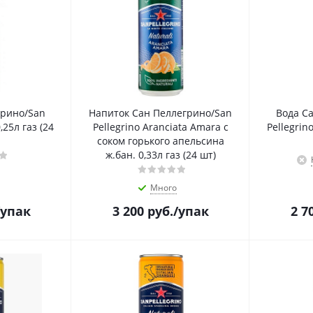
грино/San
Напиток Сан Пеллегрино/San
Вода С
,25л газ (24
Pellegrino Aranciata Amara с
Pellegrin
соком горького апельсина
ж.бан. 0,33л газ (24 шт)
Много
/упак
3 200
руб.
/упак
2 7