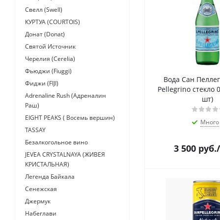
Свелл (Swell)
КУРТУА (COURTOIS)
Донат (Donat)
Святой Источник
Черелия (Cerelia)
Фьюджи (Fiuggi)
Вода Сан Пелле
Фиджи (FIJI)
Pellegrino стекло 0
Adrenaline Rush (Адреналин
шт)
Раш)
EIGHT PEAKS ( Восемь вершин)
Много
TASSAY
Безалкогольное вино
3 500
руб.
JEVEA CRYSTALNAYA (ЖИВЕЯ
КРИСТАЛЬНАЯ)
Легенда Байкала
Сенежская
Джермук
Набеглави