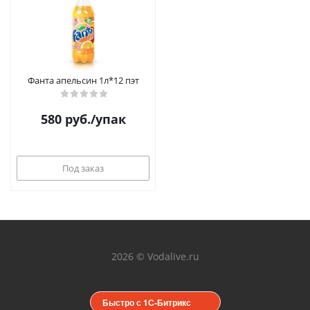
Фанта апельсин 1л*12 пэт
580
руб.
/упак
Под заказ
2026 © Vodalive.ru
Быстро с 1С-Битрикс