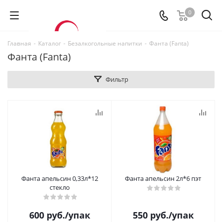
0
Главная
-
Каталог
-
Безалкогольные напитки
-
Фанта (Fanta)
Фанта (Fanta)
Фильтр
Фанта апельсин 0,33л*12
Фанта апельсин 2л*6 пэт
стекло
600
руб.
/упак
550
руб.
/упак