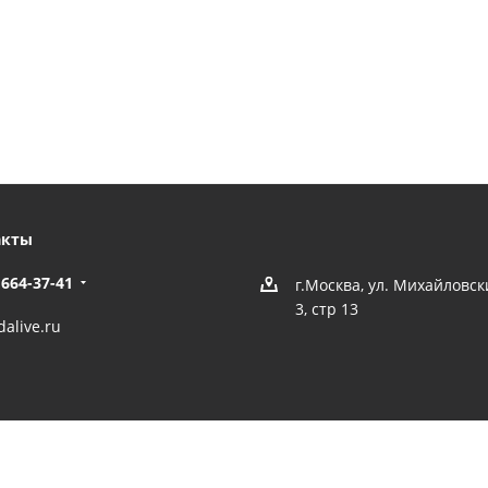
акты
 664-37-41
г.Москва, ул. Михайловс
3, стр 13
alive.ru