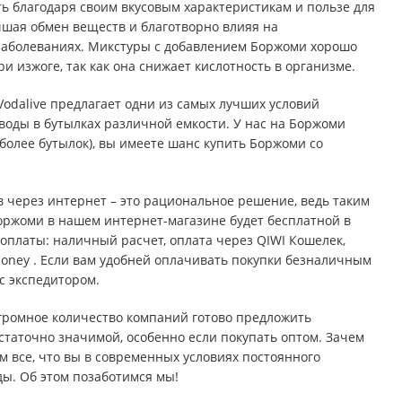
благодаря своим вкусовым характеристикам и пользе для
чшая обмен веществ и благотворно влияя на
-заболеваниях. Микстуры с добавлением Боржоми хорошо
изжоге, так как она снижает кислотность в организме.
Vodalive предлагает одни из самых лучших условий
оды в бутылках различной емкости. У нас на Боржоми
 более бутылок), вы имеете шанс купить Боржоми со
ов через интернет – это рациональное решение, ведь таким
Боржоми в нашем интернет-магазине будет бесплатной в
оплаты: наличный расчет, оплата через QIWI Кошелек,
ney . Если вам удобней оплачивать покупки безналичным
 с экспедитором.
огромное количество компаний готово предложить
статочно значимой, особенно если покупать оптом. Зачем
ем все, что вы в современных условиях постоянного
ды. Об этом позаботимся мы!