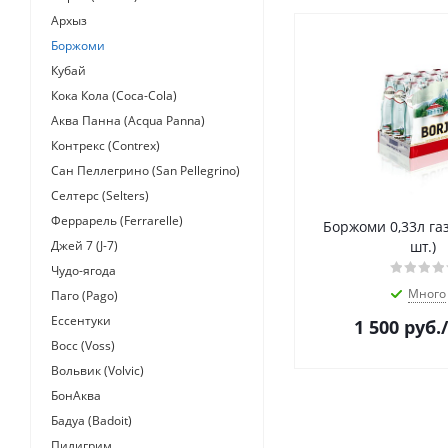
Архыз
Боржоми
Кубай
Кока Кола (Coca-Cola)
Аква Панна (Acqua Panna)
Контрекс (Contrex)
Сан Пеллегрино (San Pellegrino)
Селтерс (Selters)
Феррарель (Ferrarelle)
Боржоми 0,33л газ
Джей 7 (J-7)
шт.)
Чудо-ягода
Много
Паго (Pago)
Ессентуки
1 500
руб.
Восс (Voss)
Вольвик (Volvic)
БонАква
Бадуа (Badoit)
Пилигрим