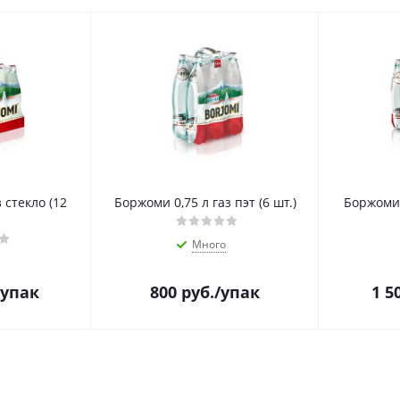
 стекло (12
Боржоми 0,75 л газ пэт (6 шт.)
Боржоми 0
Много
/упак
800
руб.
/упак
1 5