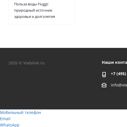
Польза воды Fiuggi:
природный источник
здоровья и долголетия
Наши конт
2026 © Vodalive.ru
+7 (495)
info@vod
Мобильный телефон
Email
WhatsApp