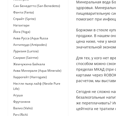
Минеральная вода Бо
Сан Бенедетто (San Benedetto)
здоровья. Минеральн
Фанта (Fanta)
пищеварительную сис
Спрайт (Sprite)
помогают при инфекци
Натахтари
Боржоми в стекле куп
Йога (Yoga)
продажи. В нашем он
Аква Русса (Aqua Russa
цена ниже, чем у мно
Антипоудз (Antipodes)
значительной эконом
Луризия (Lurisia)
Саирме (Sairme)
Для тех, у кого нет 
способом можно сэкон
Жемчужина Байкала
пределах МКАД (при с
Аква Минерале (Aqua Minerale)
картами через ROBOK
Харрогейт (Harrogate)
расчетом, мы выстави
Нестле пьюр лайф (Nestle Pure
Life)
Сегодня не сложно на
Агуша
безалкогольные напит
Фрутоняня
же переплачивать? Ин
Валио (Valio)
цейтнота не тратили 
Рич (Rich)