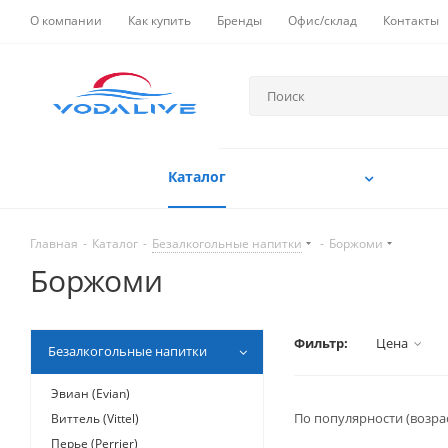
О компании
Как купить
Бренды
Офис/склад
Контакты
Каталог
Главная
-
Каталог
-
Безалкогольные напитки
-
Боржоми
Боржоми
Фильтр:
Цена
Безалкогольные напитки
Эвиан (Evian)
По популярности (возра
Виттель (Vittel)
Перье (Perrier)