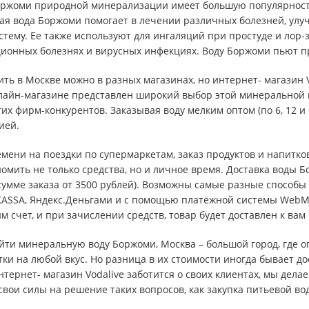
ржоми природной минерализации имеет большую популярность 
ая вода Боржоми помогает в лечении различных болезней, улу
тему. Ее также используют для ингаляций при простуде и лор
онных болезнях и вирусных инфекциях. Воду Боржоми пьют при 
ить в Москве можно в разных магазинах, но интернет- магазин 
лайн-магазине представлен широкий выбор этой минеральной в
гих фирм-конкурентов. Заказывая воду мелким оптом (по 6, 12 и
ией.
времени на поездки по супермаркетам, заказ продуктов и напитк
омить не только средства, но и личное время. Доставка воды 
умме заказа от 3500 рублей). Возможны самые разные способы 
ASSA, Яндекс.Деньгами и с помощью платёжной системы WebMo
м счет, и при зачислении средств, товар будет доставлен к вам
йти минеральную воду Боржоми, Москва – большой город, где 
ки на любой вкус. Но разница в их стоимости иногда бывает до
тернет- магазин Vodalive заботится о своих клиентах, мы дела
свои силы на решение таких вопросов, как закупка питьевой во