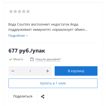
Вода Courtois восполняет недостаток йода,
поддерживает иммунитет, нормализует обмен
веществ и гормональный баланс в организме.
Подробнее
Регулярное употребление Courtois снижает риск
сердечных заболеваний. Ассоциация «Вода -
677
руб.
/упак
Медицина-Экология» рекомендует воду Courtois
детям, пожилым людям и беременным женщинам.
Много
Нашли дешевле?
В корзину
Купить в 1 клик
Поделиться