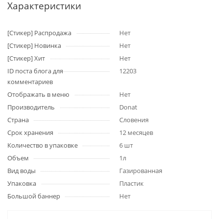
Характеристики
[Стикер] Распродажа
Нет
[Стикер] Новинка
Нет
[Стикер] Хит
Нет
ID поста блога для
12203
комментариев
Отображать в меню
Нет
Производитель
Donat
Страна
Словения
Срок хранения
12 месяцев
Количество в упаковке
6 шт
Объем
1л
Вид воды
Газированная
Упаковка
Пластик
Большой баннер
Нет