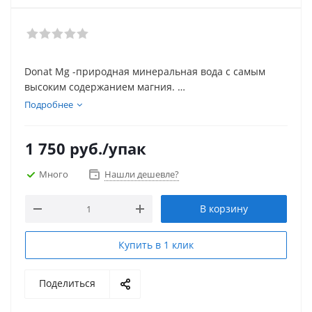
Donat Mg -природная минеральная вода с самым
высоким содержанием магния.
Donat Mg благотворно влияет на пищеварение и
Подробнее
устраняет изжогу благодаря высокому содержанию
гидрокарбонатов. Воздействие Donat Mg на
1 750
руб.
/упак
пищеварение также подтверждается результатами
недавних клинических испытаний. Употребляя Donat
Много
Нашли дешевле?
Mg, не игнорируйте важность разнообразного и
сбалансированного питания и здорового образа
В корзину
жизни.
Купить в 1 клик
Поделиться