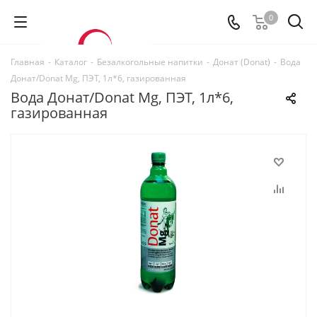
0
Главная
-
Каталог
-
Безалкогольные напитки
-
Донат (Donat)
-
Вода
Донат/Donat Mg, ПЭТ, 1л*6, газированная
Вода Донат/Donat Mg, ПЭТ, 1л*6,
газированная