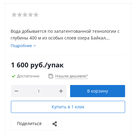
Вода добывается по запатентованной технологии с
глубины 400 м из особых слоев озера Байкал,
насыщенных кислородом (1,5 км от берега). Данная
Подробнее
технология обеспечивает стабильное качество воды,
так как эти слои озера не подвержены влиянию
1 600
руб.
/упак
внешних загрязнителей. Состав и температура (3,6°С)
воды на глубине 400 м стабильны за всё время
Достаточно
Нашли дешевле?
наблюдения Институтом лимнологии СО РАН.
В корзину
Купить в 1 клик
Поделиться