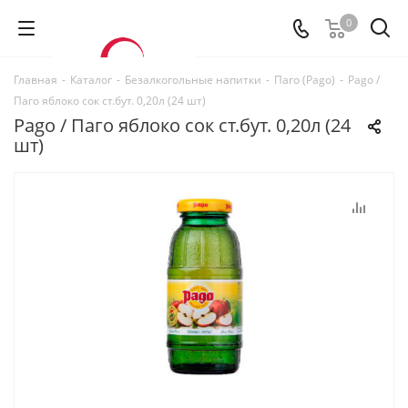
0
Главная
-
Каталог
-
Безалкогольные напитки
-
Паго (Pago)
-
Pago /
Паго яблоко сок ст.бут. 0,20л (24 шт)
Pago / Паго яблоко сок ст.бут. 0,20л (24
шт)