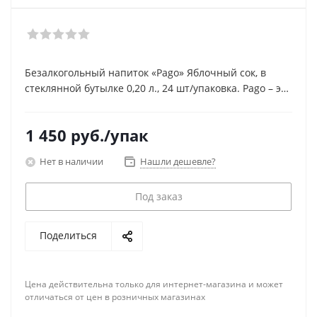
Безалкогольный напиток «Pago» Яблочный сок, в
стеклянной бутылке 0,20 л., 24 шт/упаковка. Pago – это
успешный международный бренд с ярким имиджем и
с более чем столетней историей, занимающий
1 450
руб.
/упак
лидирующие позиции в сегменте премиальных
соков.
Нет в наличии
Нашли дешевле?
Под заказ
Поделиться
Цена действительна только для интернет-магазина и может
отличаться от цен в розничных магазинах