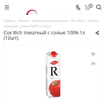
0
Главная
-
Каталог
-
Безалкогольные напитки
-
Рич (Rich)
-
Сок Rich
томатный с солью 100% 1л (12шт).
Сок Rich томатный с солью 100% 1л
(12шт).