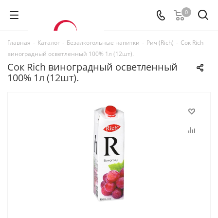
0
Главная
-
Каталог
-
Безалкогольные напитки
-
Рич (Rich)
-
Сок Rich
виноградный осветленный 100% 1л (12шт).
Сок Rich виноградный осветленный
100% 1л (12шт).