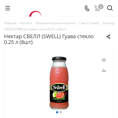
0
Главная
-
Каталог
-
Безалкогольные напитки
-
Свелл (Swell)
-
Нектар
СВЕЛЛ (SWELL) Гуава стекло 0.25 л (8шт)
Нектар СВЕЛЛ (SWELL) Гуава стекло
0.25 л (8шт)