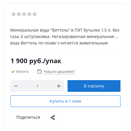
Минеральная вода "Виттель" в ПЭТ бутылке 1,5 л. без
газа, 6 шт/упаковка.
Негазированная минеральная 
вода Виттель по праву считается живительным 
Источник воды Виттель находится в месте 
напитком. Комплекс естественно полученных ею 
бальнеологического курорта во Франции. За 
микроэлементов поддерживает здоровье и 
1 900
руб.
/упак
лечебным действием этого напитка приезжает 
наполняет человека жизненной энергией. Напиток 
множество туристов. Данную минералку пьют в 
разрешается употреблять регулярно.
Много
Нашли дешевле?
более чем 100 странах мира и подают в дорогих 
отелях и ресторанах. Она популярна среди 
В корзину
политиков и голливудских звезд. А удобство тары 
отмечают люди, занимающиеся спортом.
Купить в 1 клик
Поделиться