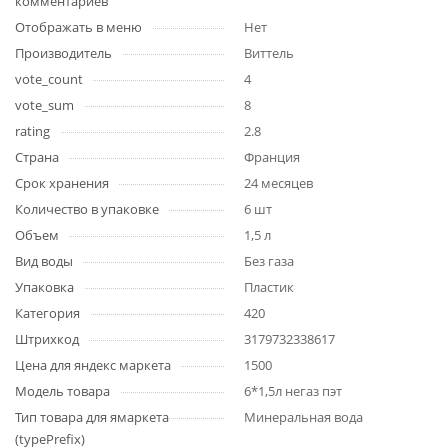
комментариев
Отображать в меню
Нет
Производитель
Виттель
vote_count
4
vote_sum
8
rating
2.8
Страна
Франция
Срок хранения
24 месяцев
Количество в упаковке
6 шт
Объем
1,5 л
Вид воды
Без газа
Упаковка
Пластик
Категория
420
Штрихкод
3179732338617
Цена для яндекс маркета
1500
Модель товара
6*1,5л негаз пэт
Тип товара для ямаркета
Минеральная вода
(typePrefix)