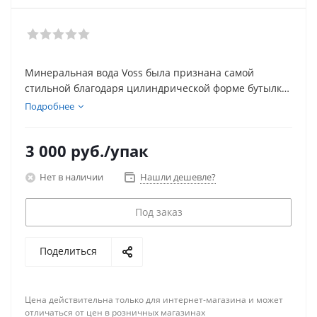
Минеральная вода Voss была признана самой
стильной благодаря цилиндрической форме бутылки,
дизайн которой разработал бывший арт-директор
Подробнее
модного дома Calvin Klein Нейл Крафт. Качество
минеральной воды также оказалось высоким
3 000
руб.
/упак
благодаря своему составу: вода добывается из
артезианских источников на юге Норвегии – в
Нет в наличии
Нашли дешевле?
экологически чистой местности. Напиток пришелся
по вкусу многим знаменитостям: Кайли Миноуг,
Под заказ
Мадонне, Джорджио Армани, Киану Ривз. Она также
входит в меню ресторанов большинства
пятизвездочных отелей по всему миру.
Поделиться
Цена действительна только для интернет-магазина и может
отличаться от цен в розничных магазинах