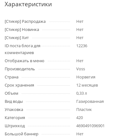
Характеристики
[Стикер] Распродажа
Нет
[Стикер] Новинка
Нет
[Стикер] Хит
Нет
ID поста блога для
12236
комментариев
Отображать в меню
Нет
Производитель
Voss
Страна
Норвегия
Срок хранения
12 месяцев
Объем
0,33 л
Вид воды
Газированная
Упаковка
Пластик
Категория
420
Штрихкод
4690491096901
Большой баннер
Нет