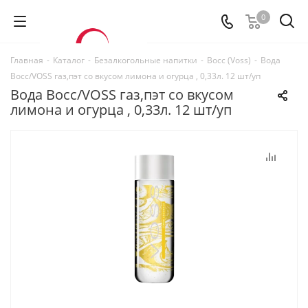
0
Главная
-
Каталог
-
Безалкогольные напитки
-
Восс (Voss)
-
Вода
Восс/VOSS газ,пэт со вкусом лимона и огурца , 0,33л. 12 шт/уп
Вода Восс/VOSS газ,пэт со вкусом
лимона и огурца , 0,33л. 12 шт/уп