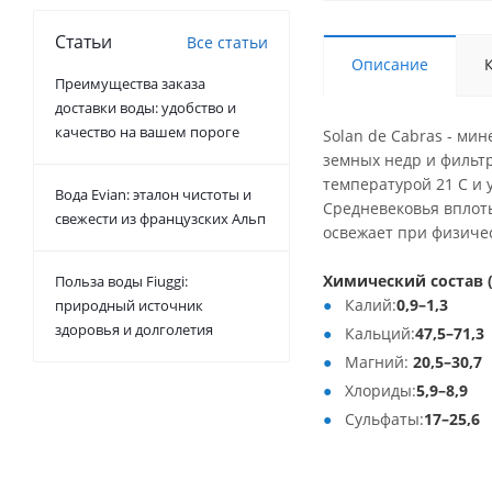
Статьи
Все статьи
Описание
Преимущества заказа
доставки воды: удобство и
качество на вашем пороге
Solan de Cabras - ми
земных недр и фильтр
температурой 21 С и
Вода Evian: эталон чистоты и
Средневековья вплоть
свежести из французских Альп
освежает при физичес
Химический состав (
Польза воды Fiuggi:
Калий:
0,9–1,3
природный источник
здоровья и долголетия
Кальций:
47,5–71,3
Магний:
20,5–30,7
Хлориды:
5,9–8,9
Сульфаты:
17–25,6