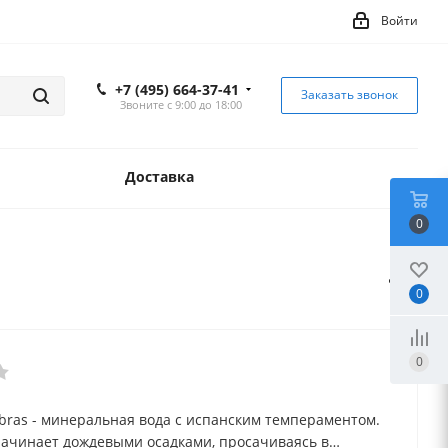
Войти
+7 (495) 664-37-41
Заказать звонок
Звоните с 9:00 до 18:00
Доставка
0
0
0
abras - минеральная вода с испанским темпераментом.
начинает дождевыми осадками, просачиваясь в