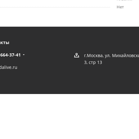
Нет
акты
 664-37-41
г.Москва, ул. Михайловс
3, стр 13
alive.ru