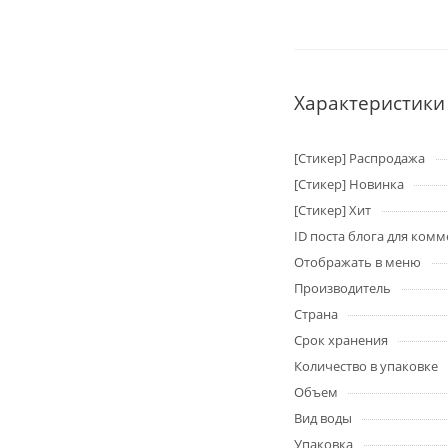
Характеристики
[Стикер] Распродажа
[Стикер] Новинка
[Стикер] Хит
ID поста блога для ком
Отображать в меню
Производитель
Страна
Срок хранения
Количество в упаковке
Объем
Вид воды
Упаковка