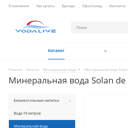
О компании
Как купить
Бренды
Офис/склад
Контакты
Каталог
Главная
-
Каталог
-
Минеральная вода
-
Минеральная вода Solan d
Минеральная вода Solan de C
Безалкогольные напитки
Вода 19 литров
Минеральная вода