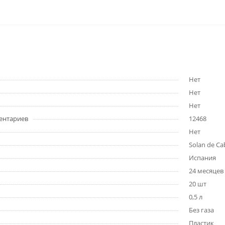
Нет
Нет
Нет
ментариев
12468
Нет
Solan de Ca
Испания
24 месяцев
20 шт
0,5 л
Без газа
Пластик